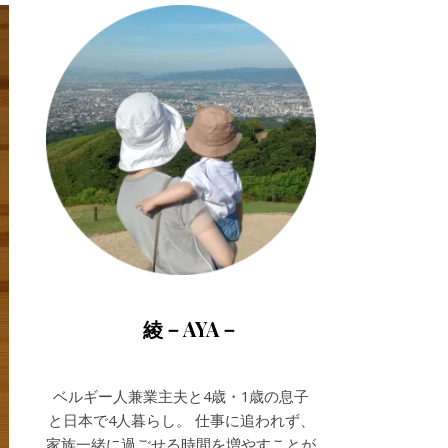
綾－AYA－
ベルギー人兼業主夫と4歳・1歳の息子
と日本で4人暮らし。 仕事に追われず、
家族一緒に過ごせる時間を増やすことが