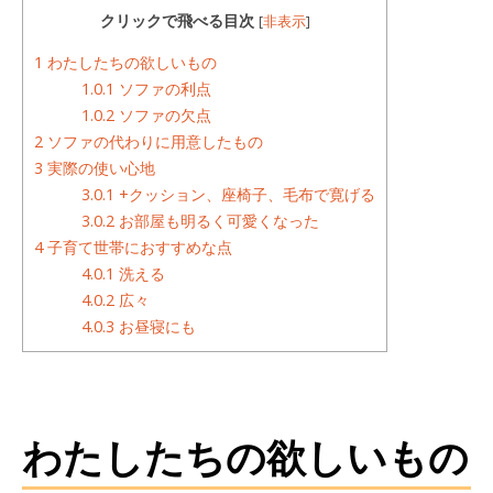
クリックで飛べる目次
[
非表示
]
1
わたしたちの欲しいもの
1.0.1
ソファの利点
1.0.2
ソファの欠点
2
ソファの代わりに用意したもの
3
実際の使い心地
3.0.1
+クッション、座椅子、毛布で寛げる
3.0.2
お部屋も明るく可愛くなった
4
子育て世帯におすすめな点
4.0.1
洗える
4.0.2
広々
4.0.3
お昼寝にも
わたしたちの欲しいもの