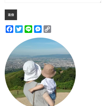
Facebook
Twitter
Line
Messenger
Copy
Link